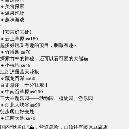
🔸美食探索
🔸温泉泡汤
🔸趣味游戏
·
【安吉好去处】
🔸云上草原|🎫180
超多好玩又有趣的项目，刺激有趣~
🔸竹博园|🎫70
探索竹林的神秘，还可以看可爱的大熊猫
🔸小杭坑|🎫49
江浙沪️露营天花板
🔸藏龙百瀑|🎫60
百丈悬崖，十分壮观！
🔸中南百草原|🎫200
三大主题乐园——动物园、植物园、游乐园
🔸浙北大峡谷|🎫90
徒步爬山好去处
🔸江南天池|🎫70
国内“秋名山”⛰️，弯道急险，山顶还有藤原豆腐店