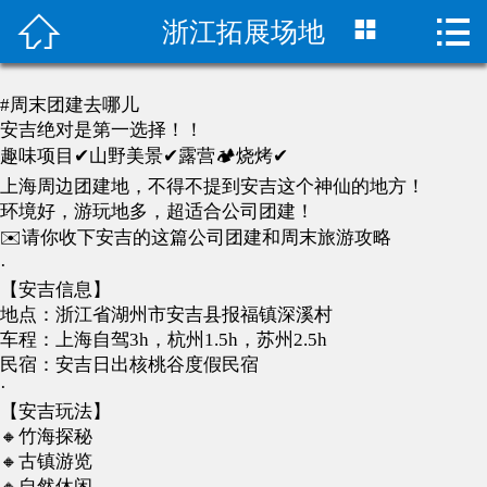



浙江拓展场地
拓展/年会方案
团建方案
#周末团建去哪儿
安吉绝对是第一选择！！
团建场地
趣味项目✔山野美景✔露营🏕️烧烤✔
上海周边团建地，不得不提到安吉这个神仙的地方！
军事拓展方案
环境好，游玩地多，超适合公司团建！
✉️请你收下安吉的这篇公司团建和周末旅游攻略
家庭日活动策划
·
【安吉信息】
团建活动案例
地点：浙江省湖州市安吉县报福镇深溪村
车程：上海自驾3h，杭州1.5h，苏州2.5h
民宿：安吉日出核桃谷度假民宿
团建游戏大全
·
【安吉玩法】
团建百科
🔸竹海探秘
🔸古镇游览
趣味运动会
🔸自然休闲