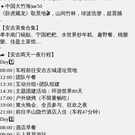
🔸中国大竹海|🎫50
《卧虎藏龙》取景地🎬，山间竹林，绿波浩渺，超震撼
·
【安吉美食合集】
孝丰南门锅贴、宁国粑粑、水世界炒年糕、趣野餐、桃樂
樂、佳盈土菜馆…
·
🚙【安吉两天一夜行程】
Day1️⃣
08:00 | 车程前往安吉古城遗址营地
12:00 | 团队午餐
13:30 | 互动分组+团队组建
14:30 | 主题团建活动：环游世界80天
17:00 | 户外烧烤（不限量畅吃）
19:00 | 篝火晚会、全员参与、狂欢之夜
21:00 | 前往半山隐竹酒店入住（车程47分钟）
Day2️⃣
08:00 | 酒店早餐
09:00 | 云上草原游玩