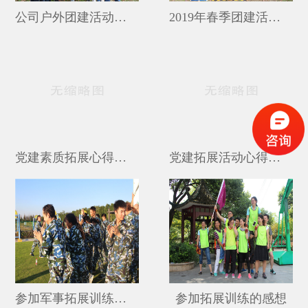
公司户外团建活动，拓展活动报道范文
2019年春季团建活动报道
党建素质拓展心得体会800字
党建拓展活动心得体会300字
参加军事拓展训练的感想
参加拓展训练的感想