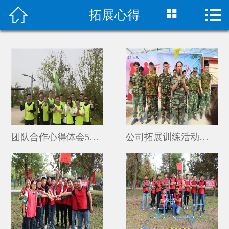



拓展心得
拓展/年会方案
团建方案
团建场地
军事拓展方案
家庭日活动策划
团队合作心得体会500字
公司拓展训练活动新闻稿
团建活动案例
团建游戏大全
团建百科
趣味运动会