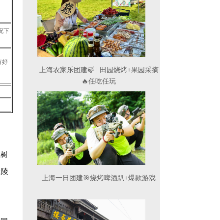
况下
有好
上海农家乐团建🍃|田园烧烤+果园采摘
🔥任吃任玩
植树
丘陵
上海一日团建🎯烧烤啤酒趴+爆款游戏