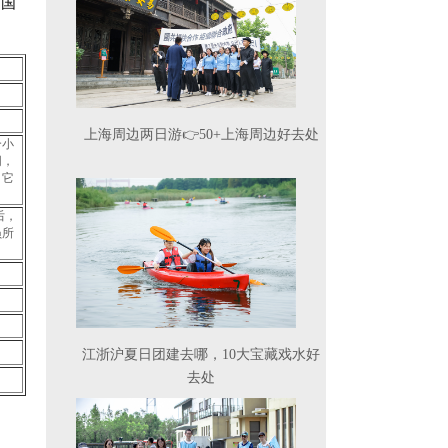
南国
上海周边两日游👉50+上海周边好去处
个小
同，
。它
后，
员所
江浙沪夏日团建去哪，10大宝藏戏水好
去处