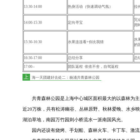
13:30-14:00
热身活动（快速调动气氛）
拉
完
14:00-15:30
定向寻宝
用
水
15:30-16:30
水果连连看+你比我猜
的
16:30-17:00
总结分享
总
17:00--
团队返程依依不舍，自驾返程
上
海一天团建好去处二：杨浦共青森林公园
共青森林公园是上海中心城区面积最大的以森林为主要
近20万株，共有松涛幽谷、丛林原野、秋林爱晚、水乡
湖泊草地，南园万竹园则小桥流水一派南国风光。
园内还设有烧烤、手划船、森林火车、卡丁车、激流勇