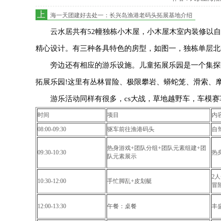
上
海一天团建好去处一：长兴岛渔港老码头拓展基地介绍
云水居共有52幢独栋小木屋，小木屋木室内装修以自
精心设计。有三种各具特色的房型，如图一，独栋单层北
旁边还有相应的游乐设施。儿童拓展乐园是一个集探险
拓展乐园!这里有丛林冒险、极限攀岩、蟒蛇笼、滑索、
游乐活动同样有很多，cs大战，草地越野车，车模赛
时间
项目
内
08:00-09:30
驱车前往渔港码头
自
热身游戏+团队分组+团队元素组建+团
09:30-10:30
热
队元素展示
2
10:30-12:00
手忙脚乱+皮划艇
冒
12:00-13:30
午餐：桌餐
丰