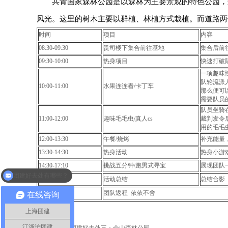
共青国家森林公园是以森林为主要景观的特色公园，这
风光。这里的树木主要以群植、林植方式栽植。而道路两
时间
项目
内容
08:30-09:30
贵司楼下集合前往基地
集合后前
09:30-10:00
热身项目
快速打破
一项趣味
队轮流派
10:00-11:00
水果连连看/卡丁车
那么便可
需要队员
队员坐骑
11:00-12:00
趣味毛毛虫/真人cs
裁判发令
用的毛毛
12:00-13:30
午餐/烧烤
补充能量
13:30-14:30
热身活动
热身小游
14:30-17:10
挑战五分钟/跑男式寻宝
展现团队
团建好去处有哪些？
17:10-17:30
活动总结
总结合影
最近有什么热门团建活动？
17:30-
团队返程依依不舍
在线咨询
上海团建
上
江浙沪团建