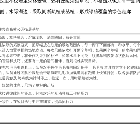
里不仅着重森林景色，还有丘陵湖泊草地，小桥流水也别有一派
侧，水际湖边，采取间断疏植或丛植，形成绿荫覆盖的绿色走廊
往共青森林公园拓展基地
隔阂，欢快融合，熔炼团队，消除隔阂，放开束缚
性浓厚的拓展游戏，把草帽放在划定的场地范围内，每个帽子下面都有一种水果。每
人进入放置草帽的场地竞猜。每次只能依次打开两个草帽；如果两个草帽下的水果相
以将水果带走，将会作为评判的标准；如果水果不同类，须将草帽恢复原状然后返回
的智慧和技巧，还要有一定的运气相伴，否则很难实现目标。
在充气毛毛虫道具上，队员双手握住毛毛虫的固定把手，毛毛虫道具前方立于起跑线
后，队员通过团队协调配合带动疯狂毛毛虫游戏道具在跑道上快速行驶，以各参赛队
虫道具触及终点线为计时停止，往返一次，用时最短者为胜。
，短暂的休息，只为了更好的起航
戏拉进彼此间的距离，轻松欢乐的互动释放工作的压力
一致性，在项目执行中注重细节，提高执行力