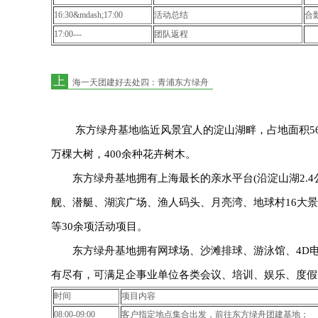
16:30&mdash;17:00
活动总结
合
17:00---
团队返程
满
上
海一天团建好去处四：青浦东方绿舟
东方绿舟基地临近风景宜人的淀山湖畔，占地面积5600
万棵大树，400余种花卉树木。
东方绿舟基地拥有上海最长的亲水平台(沿淀山湖2.4公里
舰、潜艇、湖滨广场、渔人码头、月亮湾、地球村16大
等30余项活动项目。
东方绿舟基地拥有网球场、沙滩排球、游泳馆、4D电
有尽有，可满足企事业单位各类会议、培训、娱乐、度假
时间
项目内容
08:00-09:00
客户指定地点集合出发，前往东方绿舟团建基地；