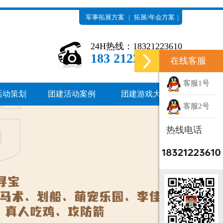
军事拓展方案
|
拓展/年会方案
|
苏州拓展场地
24H热线：18321223610
18321223610
在线客服
客服1号
活动策划
团建活动案例
团建游戏大全
客服2号
热线电话