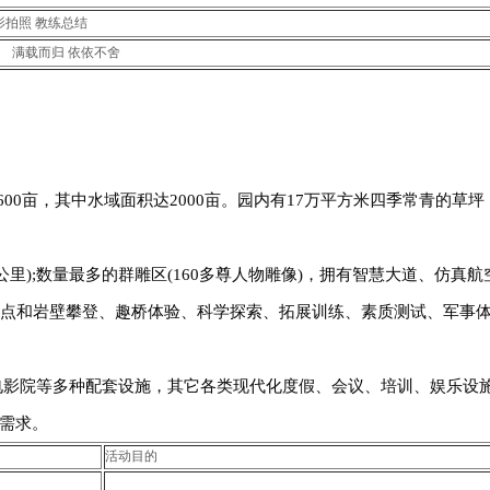
影拍照教练总结
载而归依依不舍
亩，其中水域面积达2000亩。园内有17万平方米四季常青的草坪，
);数量最多的群雕区(160多尊人物雕像)，拥有智慧大道、仿真航
景点和岩壁攀登、趣桥体验、科学探索、拓展训练、素质测试、军事
影院等多种配套设施，其它各类现代化度假、会议、培训、娱乐设
需求。
活动目的