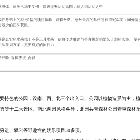
伸肢体、避免活动中受伤，快速提升活动氛围，融入到活动之中
成任务书上的3种类型的项目体验，获得分数。总分最高的队伍将获得冠军奖；同分情
时最少的团队获胜。
果是真实的水果哦！不是玩具水果；信息传达准确与否直接影响团队计划的实施、要
团队策划方案，更要有好的执行力
结经验香槟庆祝合影
特色的公园，设南、西、北三个出入口。公园以植物造景为主，
映秀等十二大景区。南北两园风格各异，北园共青森林公园着重森林
进、攀岩等野趣性的娱乐项目30多项。