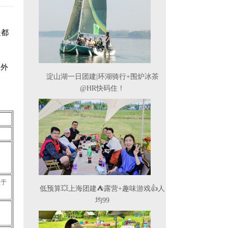
处都
户外
淀山湖一日团建|环湖骑行+围炉冰茶
@HR快码住！
敢于
低预算💥上海团建⛺露营+趣味游戏👍人
均99