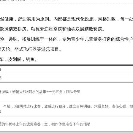
然健康，舒适实用为原则。内部都是现代化设施，风格别致，每一
欧风情双拼房、独栋梦幻星空房和独栋双层精致套房。
、趣味、拓展训练于一体的，专为青少年儿童量身打造的综合性
摩天轮、坐式飞行器等游乐项目。
车，皮划艇，钓鱼。
容
驾
身游戏：螃蟹大战+阿水的故事+一元五角；团队分组
人一个艇，3组同时进行比赛，然后进行积分，建立目标明确、沟通良好、责任心强、
险
盛的午餐将上午的疲劳席卷一空，稍作休整准备下午的活动