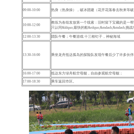
09:00-10:00
热身（热身操），破冰团建（花开花落春去秋来等破
教练为各组发放第一个线索：旧时留下宝藏的是一帮
10:00-12:00
只认同&ldquo;最快的船&rdquo;&mdash;&mdash;
12:00-13:30
团队午餐；午餐游戏:十三根钉子，神秘海域
13:30-16:00
乘坐龙舟抵达孤岛的探险队发现午餐后少了许多伙伴&hellip
16:00-17:00
抵达东方绿舟航空母舰，自由参观航空母舰；
17:00-18:30
乘车返回市区。