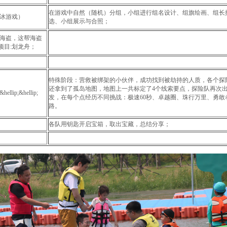
在游戏中自然（随机）分组，小组进行组名设计、组旗绘画、组长
冰游戏）
选、小组展示与合照；
海盗，这帮海盗
挑战项目:划龙舟；
特殊阶段：营救被绑架的小伙伴，成功找到被劫持的人质，各个探
还拿到了孤岛地图，地图上一共标定了4个线索要点，探险队再次
;&hellip;
发，在每个点经历不同挑战：极速60秒、卓越圈、珠行万里、勇敢
路。
各队用钥匙开启宝箱，取出宝藏，总结分享；