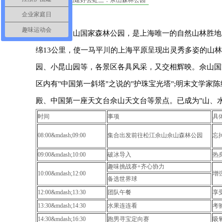
海一天团建好去处三：佘山森林公园
企业家庭日
趣味运动会
上海佘山国家森林公园，是上海唯一的自然山林胜地。
绵13公里，使一马平川的上海平原呈现出灵秀多姿的山
园、小昆山园等，各景区各具风采，又交相辉映。佘山国
区内有"中国第一斜塔"之说的"护珠宝光塔";明末文学家
殿、中国第一座天文台佘山天文台等景点。已成为"山、
时间
事项
具
08:00&mdash;09:00
集合出发前往松江佘山佘山森林公园
忘
09:00&mdash;10:00
破冰导入
热
趣味挑战赛+齐心协力
10:00&mdash;12:00
增
备选世界球
12:00&mdash;13:30
团队午餐
享
13:30&mdash;14:30
水果连连看
考
14:30&mdash;16:30
跑男寻宝定向赛
吸