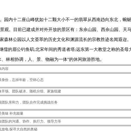
园内十二座山峰犹如十二颗大小不一的翡翠从西南趋向东北，蜿
林景观。目前已建成并对外开放的景区有：东佘山园、西佘山园、天
家森林公园以人文荟萃的历史文化和渊源流长的宗教胜迹名闻遐迩
陈继儒的眉公钓鱼矶;北宋年间的秀道者塔;远东第一大教堂之称的圣母
水、林相协调，人、景、物融为一体"的休闲旅游胜地。
体内容
掉身份，忘掉年龄，空杯心态
身开场、团队破冰、随机分组、家族组建
强团队亲和力，团队合作完成挑战任务
受美味补充能量
验团队的沟通、协作、执行力、领导力等
氧放电探寻大自然的奥秘