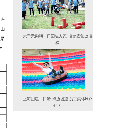
蜒连
马山
大千天鹅湖一日团建方案·轻奢露营放轻
。景
松
大
上海团建一日游-海边团建|员工集体high
翻天