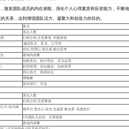
激发团队成员的内在潜能，强化个人心理素质和应变能力，不断
依的关系，达到增强团队活力、凝聚力和创造力的目的。
备注
合
清点人数
花洲
行程介绍注意事项车载游戏
》
确定队长、队名、口号等
》
信任同理心责任感换位思考
入住
基地内就餐
》
创新意识、执行理念、灵活运用
线》
时间管理、补位概念、目标管理
同心协力、协调补位
用晚餐
室外进行，互动
清点人数
行程介绍注意事项
行力-动力绳
领导力责任心担当忠诚度敬业度高度执行
2天团队大总结、分享收获
基地内就餐
街（品当地特色小吃及购买特产）