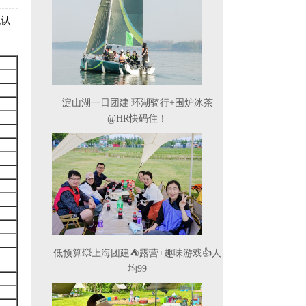
地认
淀山湖一日团建|环湖骑行+围炉冰茶
@HR快码住！
低预算💥上海团建⛺露营+趣味游戏👍人
均99