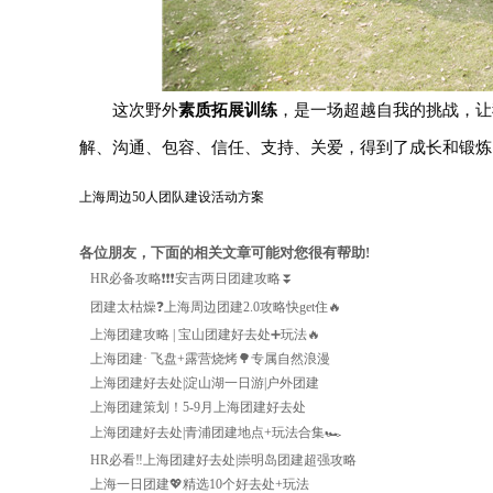
这次野外
素质拓展训练
，是一场超越自我的挑战，让
解、沟通、包容、信任、支持、关爱，得到了成长和锻炼
上海周边50人团队建设活动方案
各位朋友，下面的相关文章可能对您很有帮助!
HR必备攻略❗❗❗安吉两日团建攻略⏬
团建太枯燥❓上海周边团建2.0攻略快get住🔥
上海团建攻略|宝山团建好去处➕玩法🔥
上海团建·飞盘+露营烧烤🌳专属自然浪漫
上海团建好去处|淀山湖一日游|户外团建
上海团建策划！5-9月上海团建好去处
上海团建好去处|青浦团建地点+玩法合集🏎
HR必看‼️上海团建好去处|崇明岛团建超强攻略
上海一日团建💖精选10个好去处+玩法