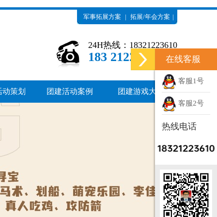
军事拓展方案
|
拓展/年会方案
|
苏州拓展场地
24H热线：18321223610
18321223610
在线客服
客服1号
活动策划
团建活动案例
团建游戏大全
客服2号
热线电话