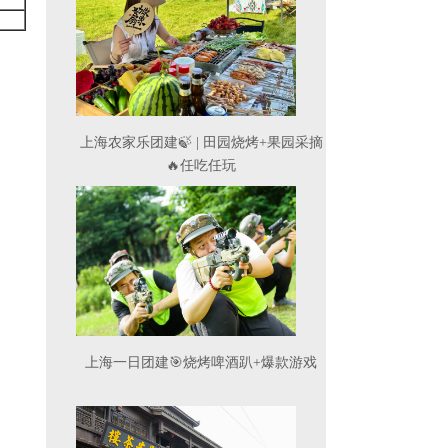
上海农家乐团建🍃|田园烧烤+果园采摘
🔥任吃任玩
上海一日团建🎯烧烤啤酒趴+爆款游戏