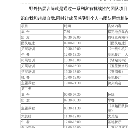
野外拓展训练就是通过一系列富有挑战性的团队项目，
识自我和超越自我;同时让成员感受到个人与团队唇齿相
项目
时间
具体内容
集合
7:30
指定地点集
出发
07:30-09:00
前往嘉兴梅
团队组建
09:00-10:30
《团队组建
拓展培训
10:30-12:00
《一线生机
午餐
12:00-13:30
基地餐厅、
拓展培训
13:30-15:00
《驿站传书
拓展培训
15:00-16:30
《五星流水
拓展培训
16:30-18:00
《齐眉棍》
晚餐
18:00-19:00
基地餐厅
主题课程
19:00-21:30
篝火晚会
第二天
集合
06:00-07:30
拉练
出发
07:30-08:30
早餐
《卓越团队执
主题课程
08:30-11:30
圈》
大总结
11:30-12:00
大总结
午餐
12:00-13:00
基地餐厅
最近有什么热门团建活动？
自由活动
13:00-16:00
嘉兴月河古