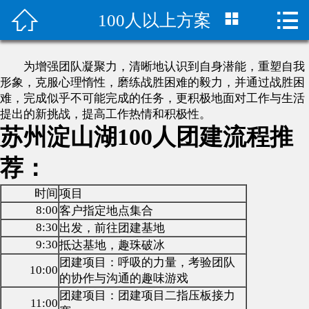



100人以上方案
拓展/年会方案
团建方案
为增强团队凝聚力，清晰地认识到自身潜能，重塑自我
形象，克服心理惰性，磨练战胜困难的毅力，并通过战胜困
团建场地
难，完成似乎不可能完成的任务，更积极地面对工作与生活
提出的新挑战，提高工作热情和积极性。
军事拓展方案
苏州淀山湖100人团建流程推
荐：
家庭日活动策划
时间
项目
团建活动案例
8:00
客户指定地点集合
8:30
出发，前往团建基地
团建游戏大全
9:30
抵达基地，趣珠破冰
团建项目：呼吸的力量，考验团队
团建百科
10:00
的协作与沟通的趣味游戏
团建项目：团建项目二指压板接力
11:00
趣味运动会