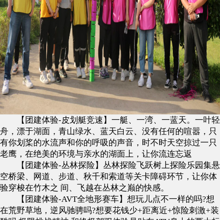
【团建体验-皮划艇竞速】一艇、一湾、一蓝天。一叶轻
舟，漂于湖面，青山绿水、蓝天白云、没有任何的喧嚣，只
有你划桨的水流声和你的呼吸的声音，时不时天空掠过一只
老鹰，在绝美的环境与亲水的湖面上，让你流连忘返
【团建体验-丛林探险】丛林探险飞跃树上探险乐园集悬
空桥梁、网道、步道、秋千和索道等关卡障碍环节，让你体
验穿梭在竹木之 间、飞越在丛林之巅的快感。
【团建体验-AVT全地形赛车】想玩儿点不一样的吗?想
在荒野草地，逆风驰骋吗?想要花钱少+距离近+惊险刺激+装