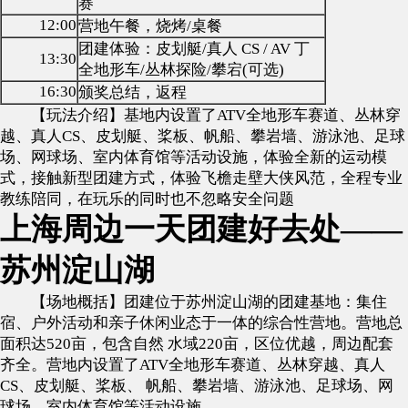
赛
12:00
营地午餐，烧烤/桌餐
团建体验：皮划艇/真人 CS / AV 丁
13:30
全地形车/丛林探险/攀宕(可选)
16:30
颁奖总结，返程
【玩法介绍】基地内设置了ATV全地形车赛道、丛林穿
越、真人CS、皮划艇、桨板、帆船、攀岩墙、游泳池、足球
场、网球场、室内体育馆等活动设施，体验全新的运动模
式，接触新型团建方式，体验飞檐走壁大侠风范，全程专业
教练陪同，在玩乐的同时也不忽略安全问题
上海周边一天团建好去处——
苏州淀山湖
【场地概括】团建位于苏州淀山湖的团建基地：集住
宿、户外活动和亲子休闲业态于一体的综合性营地。营地总
面积达520亩，包含自然 水域220亩，区位优越，周边配套
齐全。营地内设置了ATV全地形车赛道、丛林穿越、真人
CS、皮划艇、桨板、 帆船、攀岩墙、游泳池、足球场、网
球场、室内体育馆等活动设施